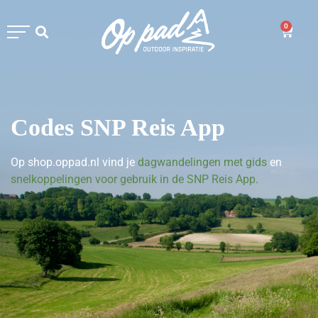
0
Codes SNP Reis App
Op shop.oppad.nl vind je
dagwandelingen met gids
en
snelkoppelingen voor gebruik in de SNP Reis App.