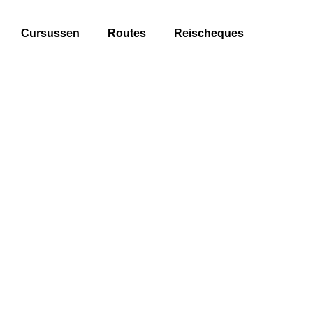
Cursussen
Routes
Reischeques
Training
Je kunt al van jongs af aan lopen, maar dat is toch iets anders
maken, zeker als je een meer zittend beroep hebt. Hoe je het b
op een meerdaagse wandeling leer je in onze wandeltrainingen